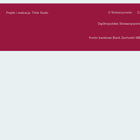
O Stowarzyszeniu
Z
Projekt i realizacja:
Think Studio
Ogólnopolskie Stowarzyszen
Konto bankowe:Bank Zachodni WB