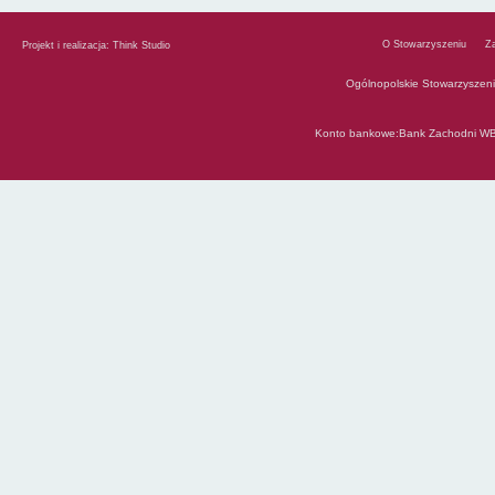
O Stowarzyszeniu
Z
Projekt i realizacja:
Think Studio
Ogólnopolskie Stowarzyszen
Konto bankowe:Bank Zachodni WB