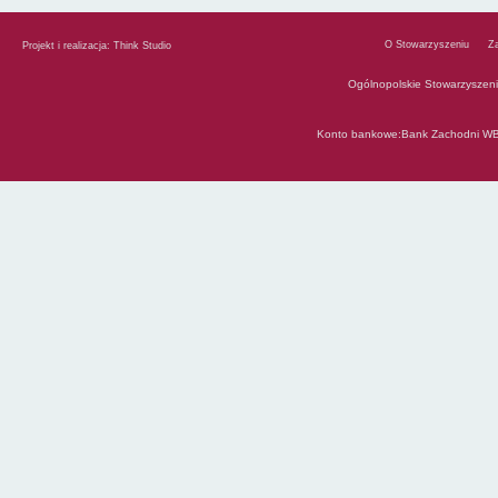
O Stowarzyszeniu
Z
Projekt i realizacja:
Think Studio
Ogólnopolskie Stowarzyszen
Konto bankowe:Bank Zachodni WB