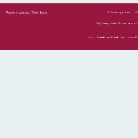
O Stowarzyszeniu
Z
Projekt i realizacja:
Think Studio
Ogólnopolskie Stowarzyszen
Konto bankowe:Bank Zachodni WB