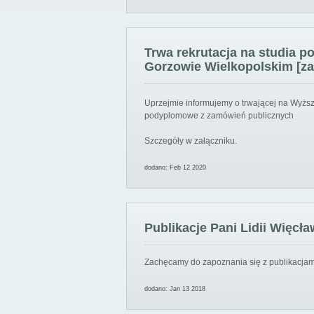
Trwa rekrutacja na studia 
Gorzowie Wielkopolskim [za
Uprzejmie informujemy o trwającej na Wyższ
podyplomowe z zamówień publicznych
Szczegóły w załączniku.
dodano: Feb 12 2020
Publikacje Pani Lidii Więcła
Zachęcamy do zapoznania się z publikacjami
dodano: Jan 13 2018