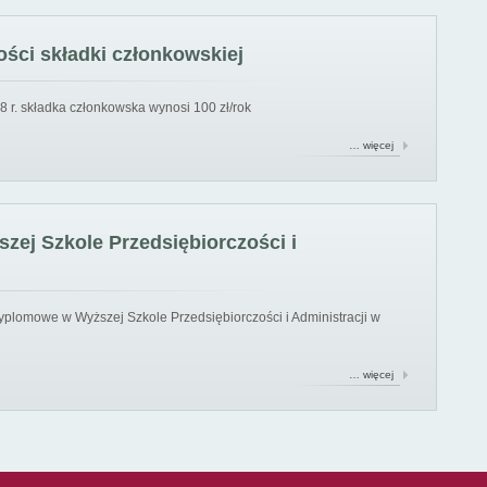
ści składki członkowskiej
8 r. składka członkowska wynosi 100 zł/rok
… więcej
ej Szkole Przedsiębiorczości i
yplomowe w Wyższej Szkole Przedsiębiorczości i Administracji w
… więcej