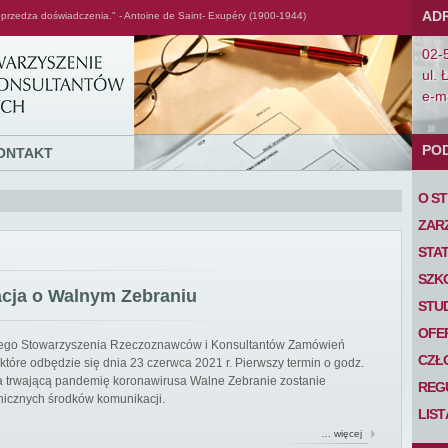
AD
przedza doświadczenia." - Antoine de Saint- Exupéry (1900-1944)
02-
ul. 
e-ma
PO
ONTAKT
O S
ZAR
STA
SZK
acja o Walnym Zebraniu
STU
OFE
iego Stowarzyszenia Rzeczoznawców i Konsultantów Zamówień
CZŁ
tóre odbędzie się dnia 23 czerwca 2021 r. Pierwszy termin o godz.
 na trwającą pandemię koronawirusa Walne Zebranie zostanie
REG
nicznych środków komunikacji.
LIS
… więcej