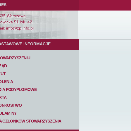
RES
535 Warszawa
Łowicka 51 lok. 42
il: info@zp.info.pl
DSTAWOWE INFORMACJE
TOWARZYSZENIU
ZĄD
TUT
OLENIA
DIA PODYPLOMOWE
RTA
ONKOSTWO
ULAMINY
TA CZŁONKÓW STOWARZYSZENIA