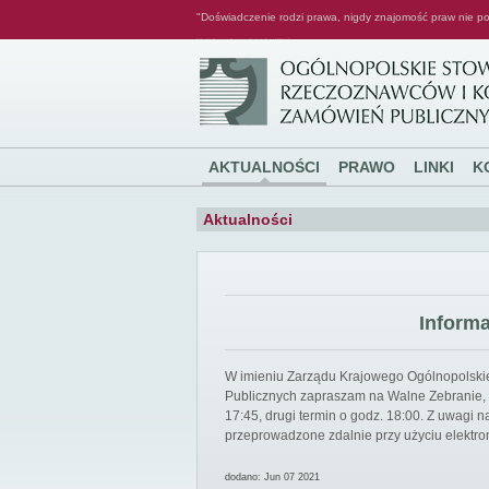
"Doświadczenie rodzi prawa, nigdy znajomość praw nie po
Ogólnopolskie Stowarzyszenie Rzeczoznawców i Konsultantów Zamówień Publicznych
AKTUALNOŚCI
PRAWO
LINKI
K
Aktualności
Inform
W imieniu Zarządu Krajowego Ogólnopolsk
Publicznych zapraszam na Walne Zebranie, k
17:45, drugi termin o godz. 18:00. Z uwagi
przeprowadzone zdalnie przy użyciu elektro
dodano: Jun 07 2021