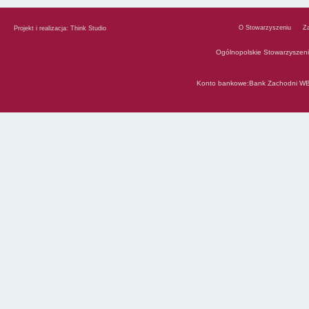
O Stowarzyszeniu
Z
Projekt i realizacja:
Think Studio
Ogólnopolskie Stowarzyszen
Konto bankowe:Bank Zachodni WB