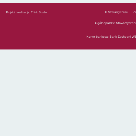
O Stowarzyszeniu
Z
Projekt i realizacja:
Think Studio
Ogólnopolskie Stowarzyszen
Konto bankowe:Bank Zachodni WB