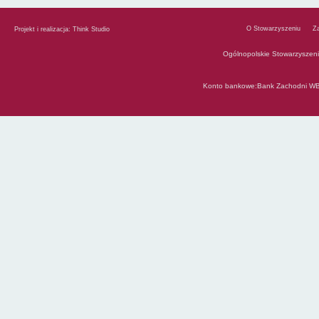
O Stowarzyszeniu
Z
Projekt i realizacja:
Think Studio
Ogólnopolskie Stowarzyszen
Konto bankowe:Bank Zachodni WB