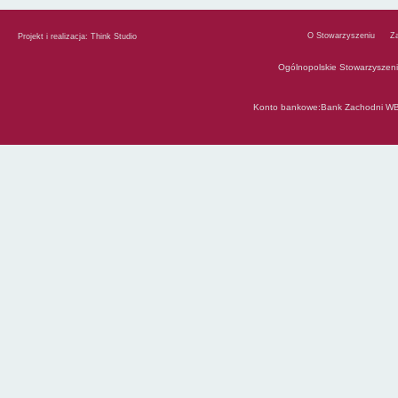
O Stowarzyszeniu
Z
Projekt i realizacja:
Think Studio
Ogólnopolskie Stowarzyszen
Konto bankowe:Bank Zachodni WB