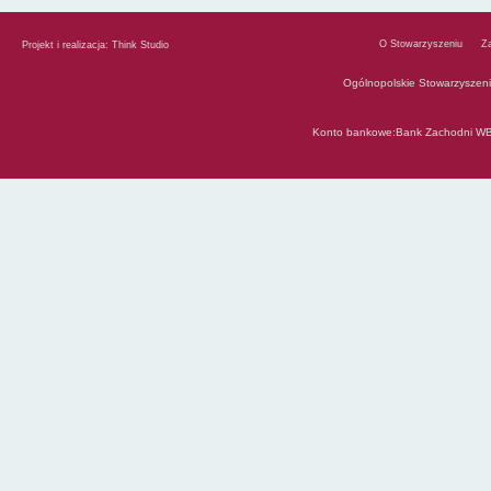
O Stowarzyszeniu
Z
Projekt i realizacja:
Think Studio
Ogólnopolskie Stowarzyszen
Konto bankowe:Bank Zachodni WB