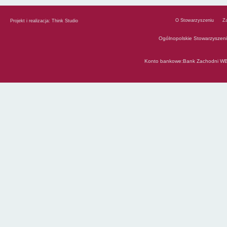
O Stowarzyszeniu
Z
Projekt i realizacja:
Think Studio
Ogólnopolskie Stowarzyszen
Konto bankowe:Bank Zachodni WB