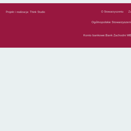
O Stowarzyszeniu
Z
Projekt i realizacja:
Think Studio
Ogólnopolskie Stowarzyszen
Konto bankowe:Bank Zachodni WB