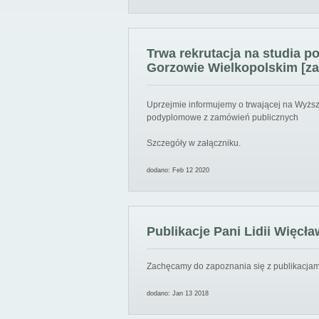
Trwa rekrutacja na studia 
Gorzowie Wielkopolskim [za
Uprzejmie informujemy o trwającej na Wyższ
podyplomowe z zamówień publicznych
Szczegóły w załączniku.
dodano: Feb 12 2020
Publikacje Pani Lidii Więcła
Zachęcamy do zapoznania się z publikacjami
dodano: Jan 13 2018