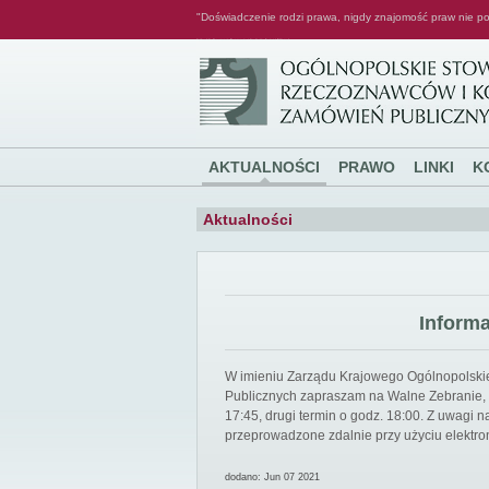
"Doświadczenie rodzi prawa, nigdy znajomość praw nie po
Ogólnopolskie Stowarzyszenie Rzeczoznawców i Konsultantów Zamówień Publicznych
AKTUALNOŚCI
PRAWO
LINKI
K
Aktualności
Inform
W imieniu Zarządu Krajowego Ogólnopolsk
Publicznych zapraszam na Walne Zebranie, k
17:45, drugi termin o godz. 18:00. Z uwagi
przeprowadzone zdalnie przy użyciu elektro
dodano: Jun 07 2021