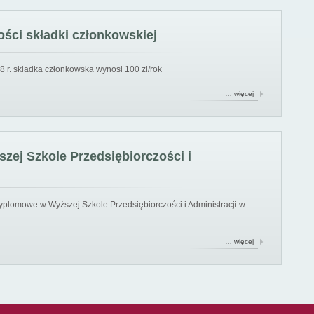
ści składki członkowskiej
8 r. składka członkowska wynosi 100 zł/rok
… więcej
ej Szkole Przedsiębiorczości i
yplomowe w Wyższej Szkole Przedsiębiorczości i Administracji w
… więcej