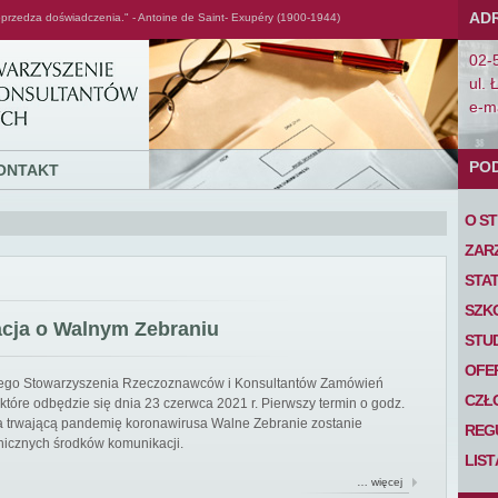
AD
przedza doświadczenia." - Antoine de Saint- Exupéry (1900-1944)
02-
ul. 
e-ma
PO
ONTAKT
O S
ZAR
STA
SZK
acja o Walnym Zebraniu
STU
OFE
iego Stowarzyszenia Rzeczoznawców i Konsultantów Zamówień
CZŁ
tóre odbędzie się dnia 23 czerwca 2021 r. Pierwszy termin o godz.
 na trwającą pandemię koronawirusa Walne Zebranie zostanie
REG
nicznych środków komunikacji.
LIS
… więcej