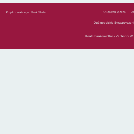
O Stowarzyszeniu
Z
Projekt i realizacja:
Think Studio
Ogólnopolskie Stowarzyszen
Konto bankowe:Bank Zachodni WB