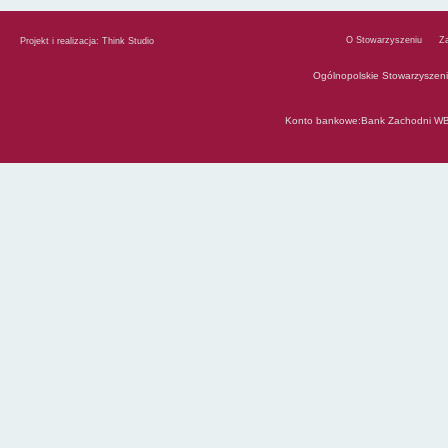
O Stowarzyszeniu
Z
Projekt i realizacja:
Think Studio
Ogólnopolskie Stowarzyszen
Konto bankowe:Bank Zachodni WB