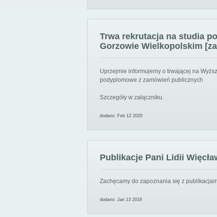
Trwa rekrutacja na studia 
Gorzowie Wielkopolskim [za
Uprzejmie informujemy o trwającej na Wyższ
podyplomowe z zamówień publicznych
Szczegóły w załączniku.
dodano: Feb 12 2020
Publikacje Pani Lidii Więcła
Zachęcamy do zapoznania się z publikacjami
dodano: Jan 13 2018