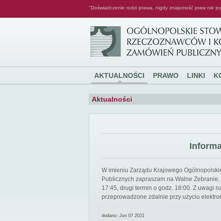
"Doświadczenie rodzi prawa, nigdy znajomość praw nie po
Ogólnopolskie Stowarzyszenie Rzeczoznawców i Konsultantów Zamówień Publicznych
AKTUALNOŚCI
PRAWO
LINKI
K
Aktualności
Inform
W imieniu Zarządu Krajowego Ogólnopolsk
Publicznych zapraszam na Walne Zebranie, k
17:45, drugi termin o godz. 18:00. Z uwagi
przeprowadzone zdalnie przy użyciu elektro
dodano: Jun 07 2021