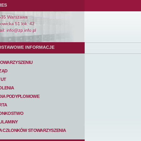
RES
535 Warszawa
Łowicka 51 lok. 42
il: info@zp.info.pl
DSTAWOWE INFORMACJE
TOWARZYSZENIU
ZĄD
TUT
OLENIA
DIA PODYPLOMOWE
RTA
ONKOSTWO
ULAMINY
TA CZŁONKÓW STOWARZYSZENIA