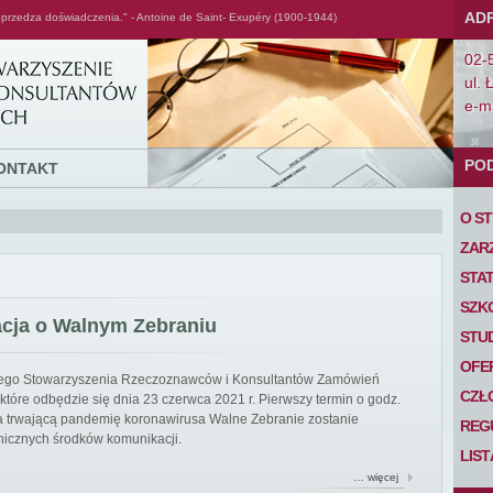
AD
przedza doświadczenia." - Antoine de Saint- Exupéry (1900-1944)
02-
ul. 
e-ma
PO
ONTAKT
O S
ZAR
STA
SZK
acja o Walnym Zebraniu
STU
OFE
iego Stowarzyszenia Rzeczoznawców i Konsultantów Zamówień
CZŁ
tóre odbędzie się dnia 23 czerwca 2021 r. Pierwszy termin o godz.
 na trwającą pandemię koronawirusa Walne Zebranie zostanie
REG
nicznych środków komunikacji.
LIS
… więcej