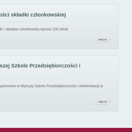
ści składki członkowskiej
8 r. składka członkowska wynosi 100 zł/rok
… więcej
ej Szkole Przedsiębiorczości i
yplomowe w Wyższej Szkole Przedsiębiorczości i Administracji w
… więcej