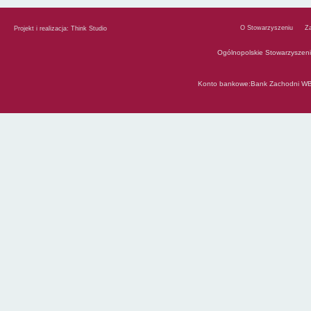
O Stowarzyszeniu
Z
Projekt i realizacja:
Think Studio
Ogólnopolskie Stowarzyszen
Konto bankowe:Bank Zachodni WB