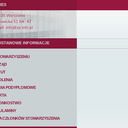
RES
535 Warszawa
Łowicka 51 lok. 42
il: info@zp.info.pl
DSTAWOWE INFORMACJE
TOWARZYSZENIU
ZĄD
TUT
OLENIA
DIA PODYPLOMOWE
RTA
ONKOSTWO
ULAMINY
TA CZŁONKÓW STOWARZYSZENIA