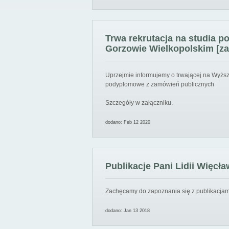
Trwa rekrutacja na studia 
Gorzowie Wielkopolskim [za
Uprzejmie informujemy o trwającej na Wyższ
podyplomowe z zamówień publicznych
Szczegóły w załączniku.
dodano: Feb 12 2020
Publikacje Pani Lidii Więcła
Zachęcamy do zapoznania się z publikacjami
dodano: Jan 13 2018