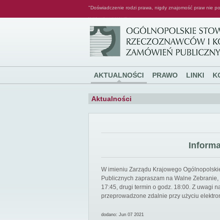
"Doświadczenie rodzi prawa, nigdy znajomość praw nie po
Ogólnopolskie Stowarzyszenie Rzeczoznawców i Konsultantów Zamówień Publicznych
AKTUALNOŚCI
PRAWO
LINKI
K
Aktualności
Inform
W imieniu Zarządu Krajowego Ogólnopolsk
Publicznych zapraszam na Walne Zebranie, k
17:45, drugi termin o godz. 18:00. Z uwagi
przeprowadzone zdalnie przy użyciu elektro
dodano: Jun 07 2021