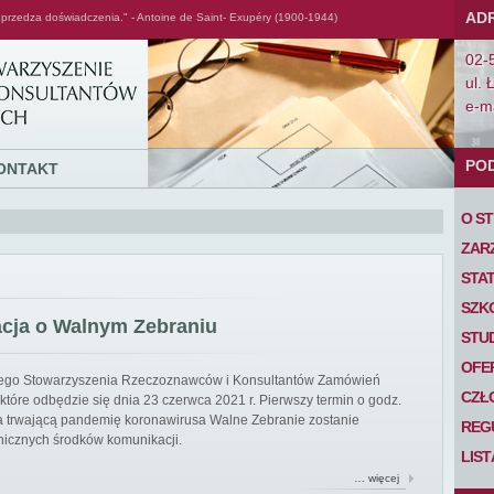
AD
przedza doświadczenia." - Antoine de Saint- Exupéry (1900-1944)
02-
ul. 
e-ma
PO
ONTAKT
O S
ZAR
STA
SZK
acja o Walnym Zebraniu
STU
OFE
iego Stowarzyszenia Rzeczoznawców i Konsultantów Zamówień
CZŁ
tóre odbędzie się dnia 23 czerwca 2021 r. Pierwszy termin o godz.
 na trwającą pandemię koronawirusa Walne Zebranie zostanie
REG
nicznych środków komunikacji.
LIS
… więcej