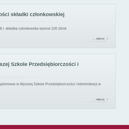
ści składki członkowskiej
8 r. składka członkowska wynosi 100 zł/rok
… więcej
ej Szkole Przedsiębiorczości i
yplomowe w Wyższej Szkole Przedsiębiorczości i Administracji w
… więcej