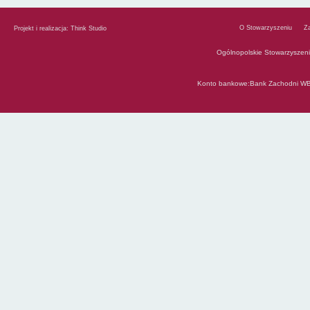
O Stowarzyszeniu
Z
Projekt i realizacja:
Think Studio
Ogólnopolskie Stowarzyszen
Konto bankowe:Bank Zachodni WB