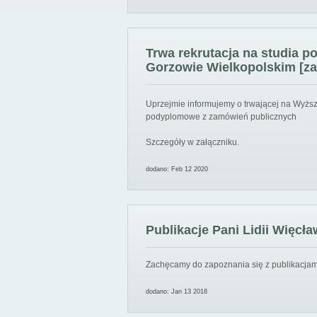
Trwa rekrutacja na studia 
Gorzowie Wielkopolskim [za
Uprzejmie informujemy o trwającej na Wyższ
podyplomowe z zamówień publicznych
Szczegóły w załączniku.
dodano: Feb 12 2020
Publikacje Pani Lidii Więcła
Zachęcamy do zapoznania się z publikacjami
dodano: Jan 13 2018