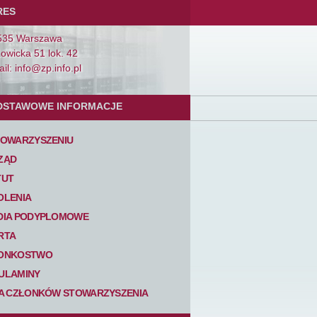
RES
535 Warszawa
Łowicka 51 lok. 42
il: info@zp.info.pl
DSTAWOWE INFORMACJE
TOWARZYSZENIU
ZĄD
TUT
OLENIA
DIA PODYPLOMOWE
RTA
ONKOSTWO
ULAMINY
TA CZŁONKÓW STOWARZYSZENIA