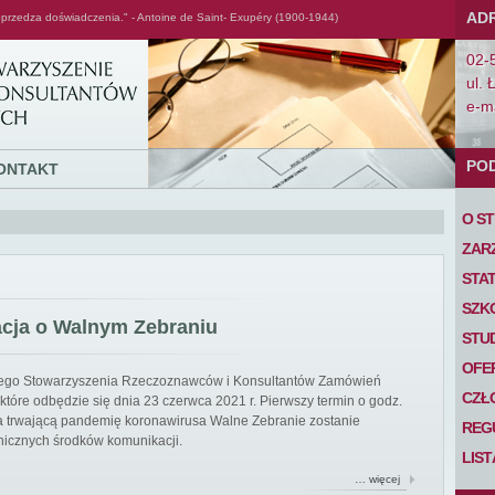
AD
przedza doświadczenia." - Antoine de Saint- Exupéry (1900-1944)
02-
ul. 
e-ma
PO
ONTAKT
O S
ZAR
STA
SZK
acja o Walnym Zebraniu
STU
OFE
iego Stowarzyszenia Rzeczoznawców i Konsultantów Zamówień
CZŁ
tóre odbędzie się dnia 23 czerwca 2021 r. Pierwszy termin o godz.
 na trwającą pandemię koronawirusa Walne Zebranie zostanie
REG
nicznych środków komunikacji.
LIS
… więcej