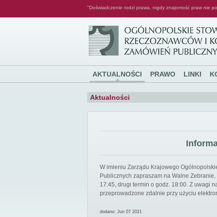
"Doświadczenie rodzi prawa, nigdy znajomość praw nie po
Ogólnopolskie Stowarzyszenie Rzeczoznawców i Konsultantów Zamówień Publicznych
AKTUALNOŚCI
PRAWO
LINKI
K
Aktualności
Inform
W imieniu Zarządu Krajowego Ogólnopolsk
Publicznych zapraszam na Walne Zebranie, k
17:45, drugi termin o godz. 18:00. Z uwagi
przeprowadzone zdalnie przy użyciu elektro
dodano: Jun 07 2021