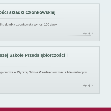
ści składki członkowskiej
8 r. składka członkowska wynosi 100 zł/rok
… więcej
ej Szkole Przedsiębiorczości i
yplomowe w Wyższej Szkole Przedsiębiorczości i Administracji w
… więcej