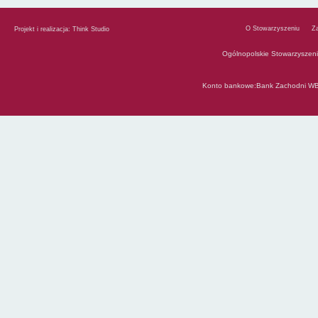
O Stowarzyszeniu
Z
Projekt i realizacja:
Think Studio
Ogólnopolskie Stowarzyszen
Konto bankowe:Bank Zachodni WB