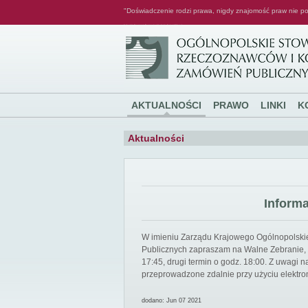
"Doświadczenie rodzi prawa, nigdy znajomość praw nie po
Ogólnopolskie Stowarzyszenie Rzeczoznawców i Konsultantów Zamówień Publicznych
AKTUALNOŚCI
PRAWO
LINKI
K
Aktualności
Inform
W imieniu Zarządu Krajowego Ogólnopolsk
Publicznych zapraszam na Walne Zebranie, k
17:45, drugi termin o godz. 18:00. Z uwagi
przeprowadzone zdalnie przy użyciu elektro
dodano: Jun 07 2021