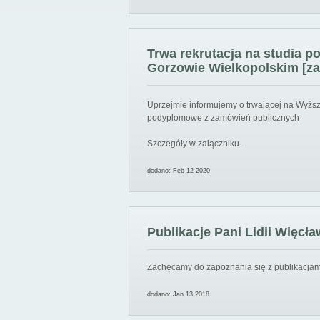
Trwa rekrutacja na studia 
Gorzowie Wielkopolskim [za
Uprzejmie informujemy o trwającej na Wyższ
podyplomowe z zamówień publicznych
Szczegóły w załączniku.
dodano: Feb 12 2020
Publikacje Pani Lidii Więcła
Zachęcamy do zapoznania się z publikacjami
dodano: Jan 13 2018