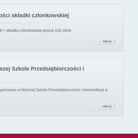
ści składki członkowskiej
8 r. składka członkowska wynosi 100 zł/rok
… więcej
ej Szkole Przedsiębiorczości i
yplomowe w Wyższej Szkole Przedsiębiorczości i Administracji w
… więcej