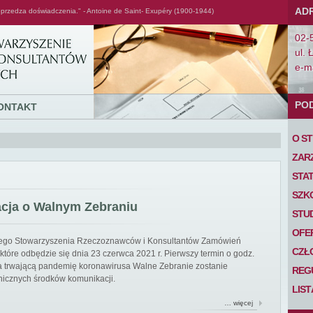
AD
przedza doświadczenia." - Antoine de Saint- Exupéry (1900-1944)
02-
ul. 
e-ma
PO
ONTAKT
O S
ZAR
STA
SZK
acja o Walnym Zebraniu
STU
OFE
iego Stowarzyszenia Rzeczoznawców i Konsultantów Zamówień
CZŁ
tóre odbędzie się dnia 23 czerwca 2021 r. Pierwszy termin o godz.
 na trwającą pandemię koronawirusa Walne Zebranie zostanie
REG
nicznych środków komunikacji.
LIS
… więcej