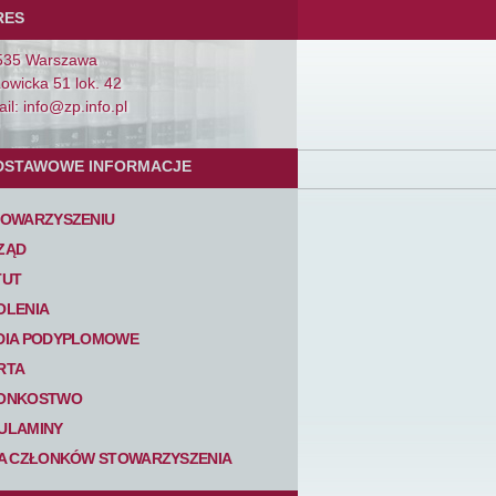
RES
535 Warszawa
Łowicka 51 lok. 42
il: info@zp.info.pl
DSTAWOWE INFORMACJE
TOWARZYSZENIU
ZĄD
TUT
OLENIA
DIA PODYPLOMOWE
RTA
ONKOSTWO
ULAMINY
TA CZŁONKÓW STOWARZYSZENIA