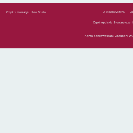
O Stowarzyszeniu
Z
Projekt i realizacja:
Think Studio
Ogólnopolskie Stowarzyszen
Konto bankowe:Bank Zachodni WB