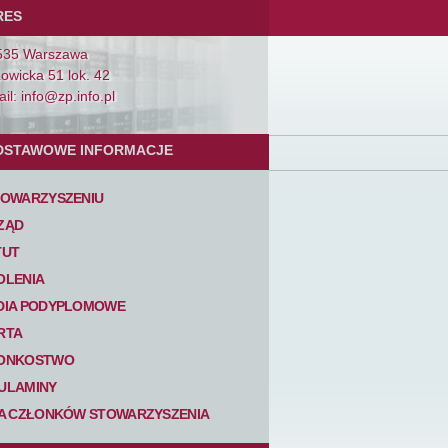
RES
535 Warszawa
Łowicka 51 lok. 42
il: info@zp.info.pl
DSTAWOWE INFORMACJE
TOWARZYSZENIU
ZĄD
TUT
OLENIA
DIA PODYPLOMOWE
RTA
ONKOSTWO
ULAMINY
TA CZŁONKÓW STOWARZYSZENIA