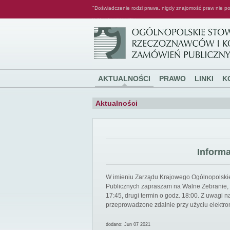
"Doświadczenie rodzi prawa, nigdy znajomość praw nie po
Ogólnopolskie Stowarzyszenie Rzeczoznawców i Konsultantów Zamówień Publicznych
AKTUALNOŚCI
PRAWO
LINKI
K
Aktualności
Inform
W imieniu Zarządu Krajowego Ogólnopolsk
Publicznych zapraszam na Walne Zebranie, k
17:45, drugi termin o godz. 18:00. Z uwagi
przeprowadzone zdalnie przy użyciu elektro
dodano: Jun 07 2021