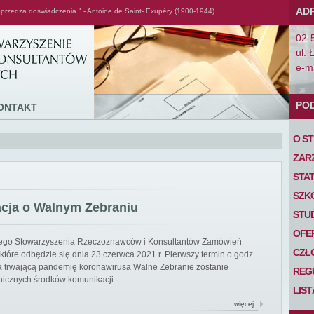
AD
przedza doświadczenia." - Antoine de Saint- Exupéry (1900-1944)
02-
ul. 
e-ma
PO
ONTAKT
O S
ZAR
STA
SZK
acja o Walnym Zebraniu
STU
OFE
iego Stowarzyszenia Rzeczoznawców i Konsultantów Zamówień
CZŁ
tóre odbędzie się dnia 23 czerwca 2021 r. Pierwszy termin o godz.
 na trwającą pandemię koronawirusa Walne Zebranie zostanie
REG
nicznych środków komunikacji.
LIS
… więcej