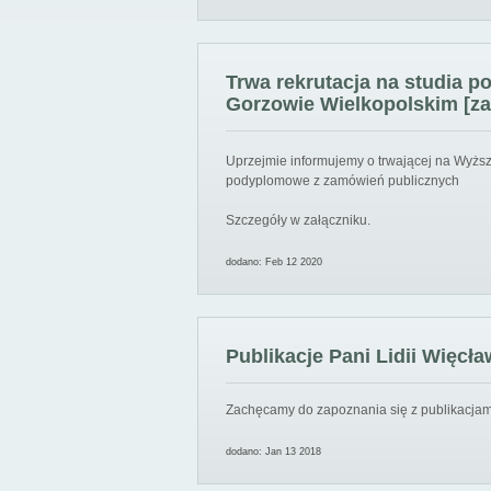
Trwa rekrutacja na studia 
Gorzowie Wielkopolskim [za
Uprzejmie informujemy o trwającej na Wyższ
podyplomowe z zamówień publicznych
Szczegóły w załączniku.
dodano: Feb 12 2020
Publikacje Pani Lidii Więcła
Zachęcamy do zapoznania się z publikacjami
dodano: Jan 13 2018