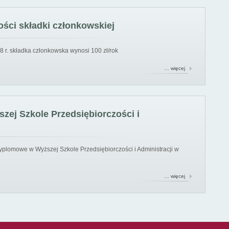
ści składki członkowskiej
8 r. składka członkowska wynosi 100 zł/rok
… więcej
ej Szkole Przedsiębiorczości i
yplomowe w Wyższej Szkole Przedsiębiorczości i Administracji w
… więcej