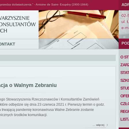
AD
przedza doświadczenia." - Antoine de Saint- Exupéry (1900-1944)
02-
ul. 
e-ma
PO
ONTAKT
O S
ZAR
STA
SZK
acja o Walnym Zebraniu
STU
OFE
iego Stowarzyszenia Rzeczoznawców i Konsultantów Zamówień
CZŁ
tóre odbędzie się dnia 23 czerwca 2021 r. Pierwszy termin o godz.
 na trwającą pandemię koronawirusa Walne Zebranie zostanie
REG
nicznych środków komunikacji.
LIS
… więcej