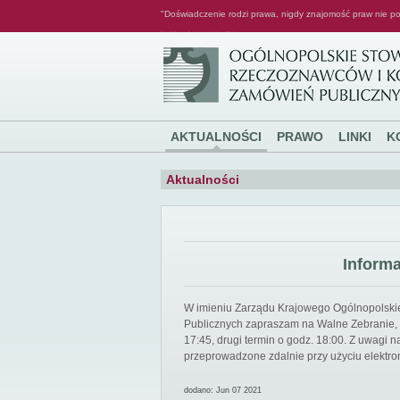
"Doświadczenie rodzi prawa, nigdy znajomość praw nie po
Ogólnopolskie Stowarzyszenie Rzeczoznawców i Konsultantów Zamówień Publicznych
AKTUALNOŚCI
PRAWO
LINKI
K
Aktualności
Inform
W imieniu Zarządu Krajowego Ogólnopolsk
Publicznych zapraszam na Walne Zebranie, k
17:45, drugi termin o godz. 18:00. Z uwagi
przeprowadzone zdalnie przy użyciu elektro
dodano: Jun 07 2021