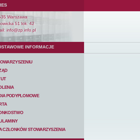
RES
535 Warszawa
Łowicka 51 lok. 42
il: info@zp.info.pl
DSTAWOWE INFORMACJE
TOWARZYSZENIU
ZĄD
TUT
OLENIA
DIA PODYPLOMOWE
RTA
ONKOSTWO
ULAMINY
TA CZŁONKÓW STOWARZYSZENIA