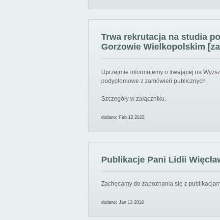
Trwa rekrutacja na studia 
Gorzowie Wielkopolskim [za
Uprzejmie informujemy o trwającej na Wyższ
podyplomowe z zamówień publicznych
Szczegóły w załączniku.
dodano: Feb 12 2020
Publikacje Pani Lidii Więcła
Zachęcamy do zapoznania się z publikacjami
dodano: Jan 13 2018