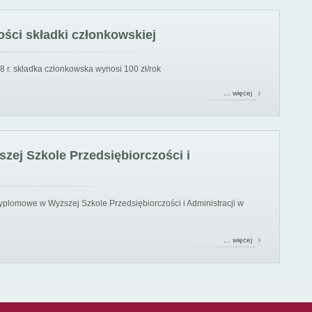
ści składki członkowskiej
8 r. składka członkowska wynosi 100 zł/rok
… więcej
ej Szkole Przedsiębiorczości i
yplomowe w Wyższej Szkole Przedsiębiorczości i Administracji w
… więcej