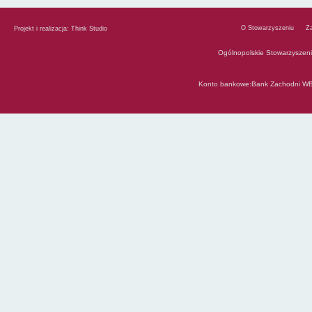
O Stowarzyszeniu
Z
Projekt i realizacja:
Think Studio
Ogólnopolskie Stowarzyszen
Konto bankowe:Bank Zachodni WB