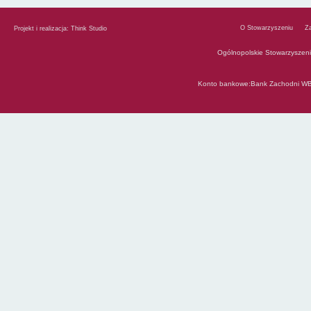
O Stowarzyszeniu
Z
Projekt i realizacja:
Think Studio
Ogólnopolskie Stowarzyszen
Konto bankowe:Bank Zachodni WB